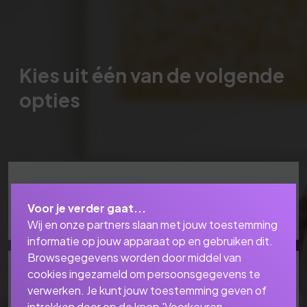
Kies uit één van de volgende
opties
Schadeverzekeringen
Voor je verder gaat...
Wij en onze partners slaan met jouw toestemming
informatie op jouw apparaat op en gebruiken dit.
Browsegegevens worden door middel van
cookies ingezameld om persoonsgegevens te
Levensverzekeringen
verwerken. Je kunt jouw toestemming geven of
intrekken door op de knop 'Voorkeuren