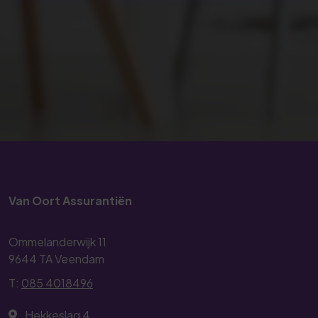
Van Oort Assurantiën
Ommelanderwijk 11
9644 TA Veendam
T:
085 4018496
Hekkeslag 4