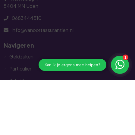
5404 MN
Uden
0683444510
info@vanoortassurantien.nl
Navigeren
Geldzaken
Particulier
Zakelijk
Service
Contact
Contact opnemen