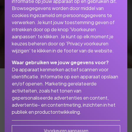
informatie op jouw apparaat op en gebruiken dit.
Browsegegevens worden door middel van
cookies ingezameld om persoonsgegevens te
verwerken. Je kunt jouw toestemming geven of
intrekken door op de knop 'Voorkeuren
aanpassen' te klikken. Je kunt op elk moment je
keuzes beheren door op 'Privacy voorkeuren
wijzigen' te klikken in de footer van de website.
Waar gebruiken we jouw gegevens voor?
De apparaat kenmerken actief scannen voor
identificatie. Informatie op een apparaat opslaan
en/of openen. Marketing gerelateerde
activiteiten, zoals het tonen van
Ik ben een werknemer
gepersonaliseerde advertenties en content,
in loondienst. Wat is
advertentie- en contentmeting, inzichten in het
publiek en productontwikkeling.
voor mij van belang?
Voorkeuren aanpassen