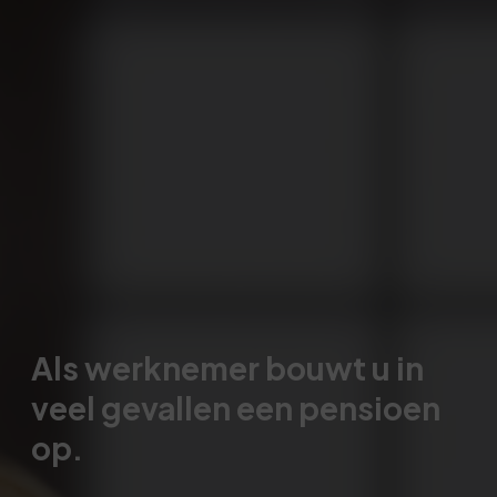
Als werknemer bouwt u in
veel gevallen een pensioen
op.