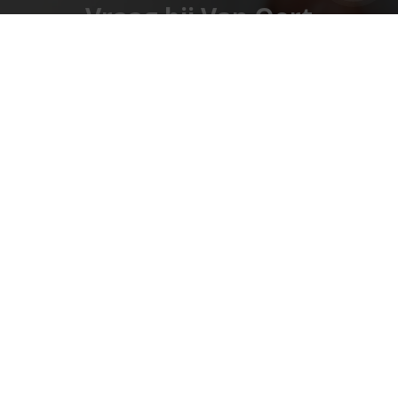
Vraag bij Van Oort
Assurantiën om een goéd
advies!
Vraag ons advies!