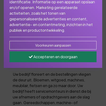
identificatie. Informatie op een apparaat opslaan
en/of openen. Marketing gerelateerde
activiteiten, zoals het tonen van
Uiteindelijk moeten alle
gepersonaliseerde advertenties en content,
goederen en producten
advertentie- en contentmeting, inzichten in het
publiek en productontwikkeling.
worden vervoerd naar
de consument, de
Voorkeuren aanpassen
winkel, de fabrikant, de
Accepteren en doorgaan
tussenhandel.
Uw bedrijf floreert en de bestellingen vliegen
de deur uit. Bloemen, witgoed, machines,
meubilair, fietsen en ga zo maar door. Uw
bedrijf heeft servicemonteurs in dienst die bij
uw afnemers of opdrachtgevers aan de slag
gaan. Gereedschappen, machine- of