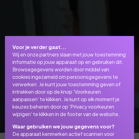
Voor je verder gaat...
Wij en onze partners slaan met jouw toestemming
informatie op jouw apparaat op en gebruiken dit.
Browsegegevens worden door middel van
cookies ingezameld om persoonsgegevens te
verwerken. Je kunt jouw toestemming geven of
intrekken door op de knop 'Voorkeuren
aanpassen' te klikken. Je kunt op elk moment je
keuzes beheren door op 'Privacy voorkeuren
wijzigen' te klikken in de footer van de website.
Waar gebruiken we jouw gegevens voor?
De apparaat kenmerken actief scannen voor